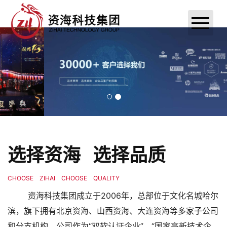
首页
关于资海
新闻动态
案例展示
联系我们
选择资海 选择品质
小程序定制开发
CHOOSE ZIHAI CHOOSE QUALITY
资海分销系统
资海科技集团成立于2006年，总部位于文化名城哈尔
滨，旗下拥有北京资海、山西资海、大连资海等多家子公司
APP定制开发
和分支机构。公司作为“双软认证企业”、“国家高新技术企